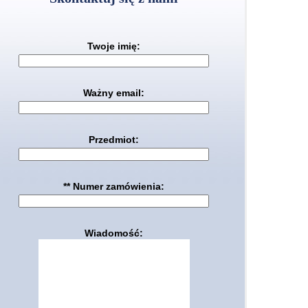
Twoje imię:
Ważny email:
Przedmiot:
** Numer zamówienia:
Wiadomość: