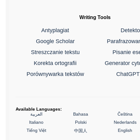
Writing Tools
Antyplagiat
Detekto
Google Scholar
Parafrazowan
Streszczanie tekstu
Pisanie es
Korekta ortografii
Generator cy
Porównywarka tekstów
ChatGPT
Available Languages:
العربية
Bahasa
Čeština
Italiano
Polski
Nederlands
Tiếng Việt
English
中国人