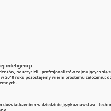
j inteligencji
entów, nauczycieli i profesjonalistów zajmujących się t
w 2010 roku pozostajemy wierni prostemu założeniu: d
isemnych.
im doświadczeniem w dziedzinie językoznawstwa i tech
nny.