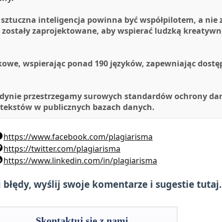
 sztuczna inteligencja powinna być współpilotem, a nie
, zostały zaprojektowane, aby wspierać ludzką kreatyw
kowe, wspierając ponad 190 języków, zapewniając dostęp
ondynie przestrzegamy surowych standardów ochrony d
 tekstów w publicznych bazach danych.
https://www.facebook.com/plagiarisma
https://twitter.com/plagiarisma
https://www.linkedin.com/in/plagiarisma
i błędy, wyślij swoje komentarze i sugestie tutaj.
Skontaktuj się z nami