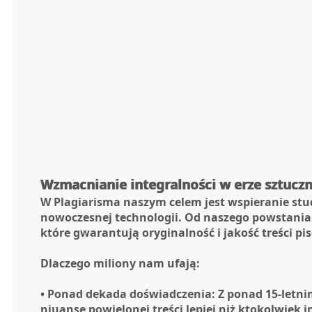
Wzmacnianie integralności w erze sztuczne
W Plagiarisma naszym celem jest wspieranie stud
nowoczesnej technologii. Od naszego powstania 
które gwarantują oryginalność i jakość treści p
Dlaczego miliony nam ufają:
• Ponad dekada doświadczenia: Z ponad 15-letn
niuanse powielonej treści lepiej niż ktokolwiek i