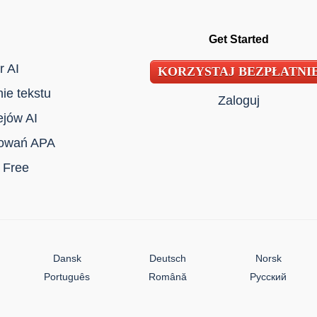
Get Started
r AI
KORZYSTAJ BEZPŁATNI
ie tekstu
Zaloguj
ejów AI
towań APA
 Free
Dansk
Deutsch
Norsk
Português
Română
Русский