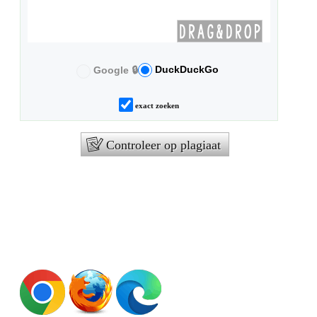
DuckDuckGo
Google 🔒
exact zoeken
Controleer op plagiaat