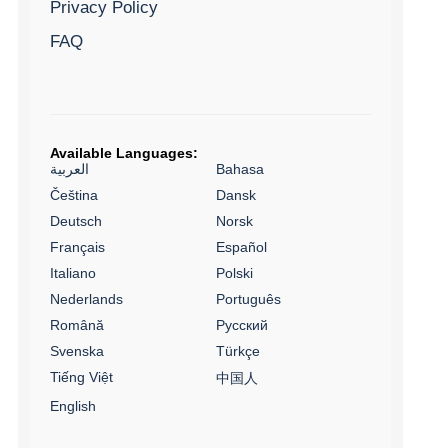
Privacy Policy
FAQ
Available Languages:
العربية
Bahasa
Čeština
Dansk
Deutsch
Norsk
Français
Español
Italiano
Polski
Nederlands
Português
Română
Русский
Svenska
Türkçe
Tiếng Việt
中国人
English