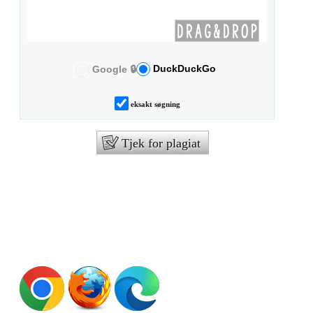
DuckDuckGo
Google 🔒
eksakt søgning
Tjek for plagiat