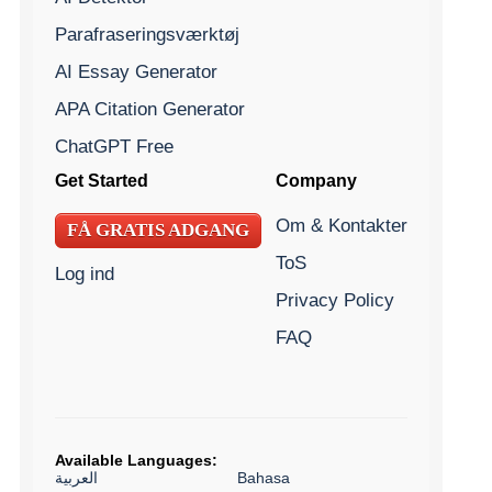
Parafraseringsværktøj
AI Essay Generator
APA Citation Generator
ChatGPT Free
Get Started
Company
Om & Kontakter
FÅ GRATIS ADGANG
ToS
Log ind
Privacy Policy
FAQ
Available Languages:
العربية
Bahasa