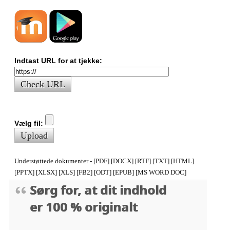
Indtast URL for at tjekke:
Check URL
Vælg fil:
Upload
Understøttede dokumenter - [PDF] [DOCX] [RTF] [TXT] [HTML]
[PPTX] [XLSX] [XLS] [FB2] [ODT] [EPUB] [MS WORD DOC]
Sørg for, at dit indhold
er 100 % originalt