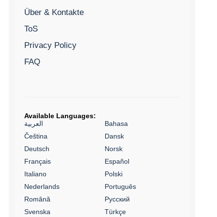
Über & Kontakte
ToS
Privacy Policy
FAQ
Available Languages:
العربية
Bahasa
Čeština
Dansk
Deutsch
Norsk
Français
Español
Italiano
Polski
Nederlands
Português
Română
Русский
Svenska
Türkçe