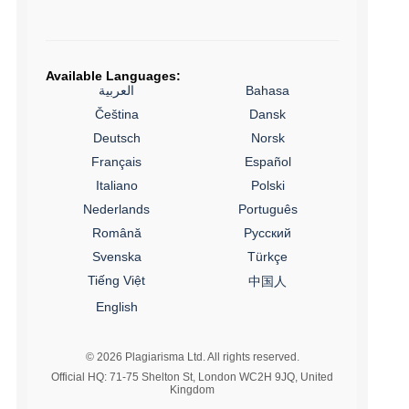
Available Languages:
العربية
Bahasa
Čeština
Dansk
Deutsch
Norsk
Français
Español
Italiano
Polski
Nederlands
Português
Română
Русский
Svenska
Türkçe
Tiếng Việt
中国人
English
© 2026 Plagiarisma Ltd. All rights reserved.
Official HQ: 71-75 Shelton St, London WC2H 9JQ, United
Kingdom