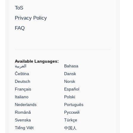
ToS
Privacy Policy
FAQ
Available Languages:
العربية
Bahasa
Čeština
Dansk
Deutsch
Norsk
Français
Español
Italiano
Polski
Nederlands
Português
Română
Русский
Svenska
Türkçe
Tiếng Việt
中国人