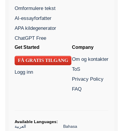
Omformulere tekst
AI-essayforfatter
APA kildegenerator
ChatGPT Free
Get Started
Company
Om og kontakter
FÅ GRATIS TILGANG
ToS
Logg inn
Privacy Policy
FAQ
Available Languages:
العربية
Bahasa