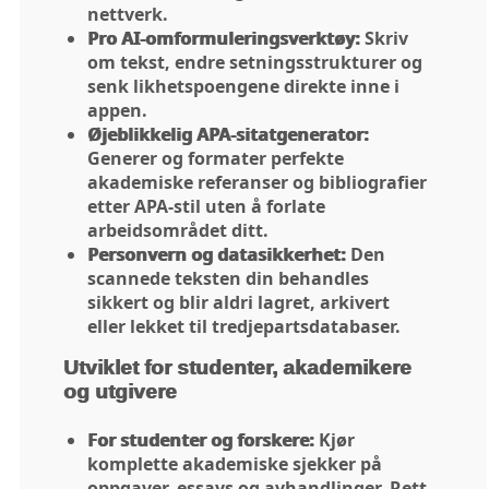
nettverk.
Pro AI-omformuleringsverktøy:
Skriv
om tekst, endre setningsstrukturer og
senk likhetspoengene direkte inne i
appen.
Øjeblikkelig APA-sitatgenerator:
Generer og formater perfekte
akademiske referanser og bibliografier
etter APA-stil uten å forlate
arbeidsområdet ditt.
Personvern og datasikkerhet:
Den
scannede teksten din behandles
sikkert og blir aldri lagret, arkivert
eller lekket til tredjepartsdatabaser.
Utviklet for studenter, akademikere
og utgivere
For studenter og forskere:
Kjør
komplette akademiske sjekker på
oppgaver, essays og avhandlinger. Rett