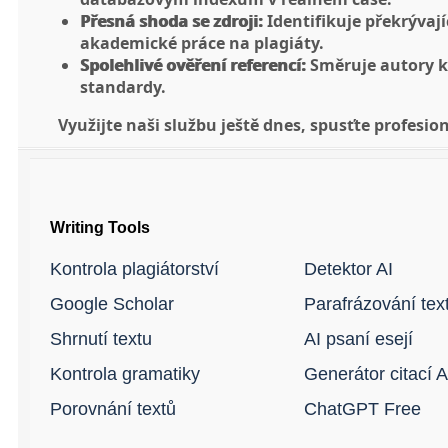
Přesná shoda se zdroji:
Identifikuje překrývají
akademické práce na plagiáty.
Spolehlivé ověření referencí:
Směruje autory ke
standardy.
Využijte naši službu ještě dnes, spusťte profesi
Writing Tools
Kontrola plagiátorství
Detektor AI
Google Scholar
Parafrázování tex
Shrnutí textu
AI psaní esejí
Kontrola gramatiky
Generátor citací 
Porovnání textů
ChatGPT Free