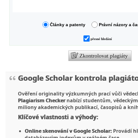
Články a patenty
Právní názory a ča
přesné hledání
Zkontrolovat plagiáty
Google Scholar kontrola plagiát
Ověření originality výzkumných prací vůči věde
Plagiarism Checker
nabízí studentům, vědeckým 
miliony akademických publikací, časopisů a knih
Klíčové vlastnosti a výhody:
Online skenování v Google Scholar:
Provádí h
databázovým indexům v reálném čase.