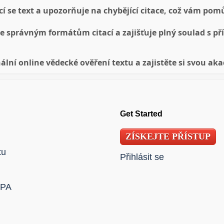
cí se text a upozorňuje na chybějící citace, což vám po
 správným formátům citací a zajišťuje plný soulad s př
onální online vědecké ověření textu a zajistěte si svou 
Get Started
ZÍSKEJTE PŘÍSTUP
tu
Přihlásit se
APA