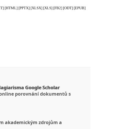
TXT] [HTML] [PPTX] [XLSX] [XLS] [FB2] [ODT] [EPUB]
lagiarisma Google Scholar
 online porovnání dokumentů s
ným akademickým zdrojům a