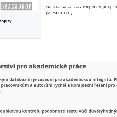
Platné formáty souborů - [PDF] [DOCX] [RTF] [
[MS WORD DOC]
sopisy
orství pro akademické práce
ckým databázím je zásadní pro akademickou integritu.
P
pracovníkům a autorům rychlé a komplexní řešení pro
.
loubkovou kontrolu podobnosti textu vůči důvěryhod